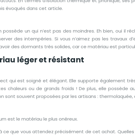
touts. En termes d’isolation thermique et phonique, ses pe
is évoqués dans cet article.
en possède un qui n’est pas des moindres. Eh bien, oui il r
rver des intempéries. Si vous n’aimez pas les travaux d’ex
voir des dormants très solides, car ce matériau est particu
iau léger et résistant
t qui est soigné et élégant. Elle supporte également très bie
es chaleurs ou de grands froids ! De plus, elle possède a
tion sont souvent proposées par les artisans : thermolaquée,
nium est le matériau le plus onéreux.
i à ce que vous attendez précisément de cet achat. Quelles s