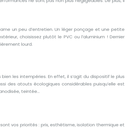
rformances ne sont pas non plus négligeables. De plus, il
éclame un peu d’entretien. Un léger ponçage et une petite
térieur, choisissez plutôt le PVC ou l’aluminium ! Dernier
lièrement lourd.
n les intempéries. En effet, il s’agit du dispositif le plus
ussi des atouts écologiques considérables puisqu’elle est
 anodisée, teintée…
ont vos priorités : prix, esthétisme, isolation thermique et