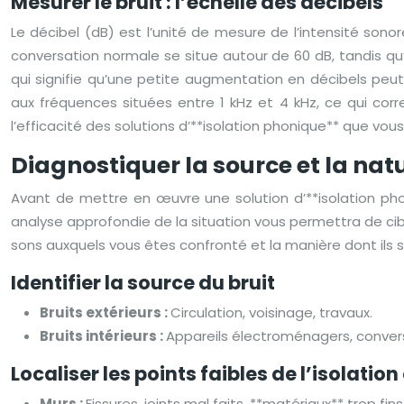
Mesurer le bruit : l’échelle des décibels
Le décibel (dB) est l’unité de mesure de l’intensité son
conversation normale se situe autour de 60 dB, tandis qu’
qui signifie qu’une petite augmentation en décibels peut 
aux fréquences situées entre 1 kHz et 4 kHz, ce qui cor
l’efficacité des solutions d’**isolation phonique** que vous
Diagnostiquer la source et la na
Avant de mettre en œuvre une solution d’**isolation phon
analyse approfondie de la situation vous permettra de cibl
sons auxquels vous êtes confronté et la manière dont ils s
Identifier la source du bruit
Bruits extérieurs :
Circulation, voisinage, travaux.
Bruits intérieurs :
Appareils électroménagers, conver
Localiser les points faibles de l’isolation
Murs :
Fissures, joints mal faits, **matériaux** trop fins