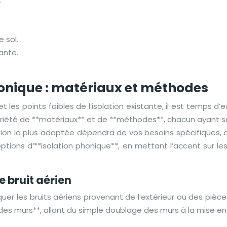
e sol.
tante.
phonique : matériaux et méthodes
 les points faibles de l’isolation existante, il est temps d’e
e variété de **matériaux** et de **méthodes**, chacun ayant
 solution la plus adaptée dépendra de vos besoins spécifiqu
options d’**isolation phonique**, en mettant l’accent sur le
e bruit aérien
quer les bruits aériens provenant de l’extérieur ou des piè
e des murs**, allant du simple doublage des murs à la mise e