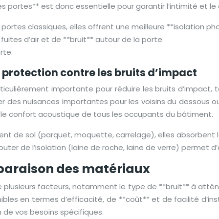
des portes** est donc essentielle pour garantir l’intimité et 
 portes classiques, elles offrent une meilleure **isolation ph
uites d’air et de **bruit** autour de la porte.
rte.
 protection contre les bruits d’impact
ticulièrement importante pour réduire les bruits d’impact, 
er des nuisances importantes pour les voisins du dessous o
 le confort acoustique de tous les occupants du bâtiment.
nt de sol (parquet, moquette, carrelage), elles absorbent les
outer de l’isolation (laine de roche, laine de verre) permet d
mparaison des matériaux
plusieurs facteurs, notamment le type de **bruit** à atténuer
les en termes d’efficacité, de **coût** et de facilité d’ins
n de vos besoins spécifiques.