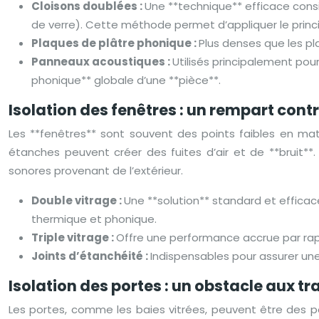
Cloisons doublées :
Une **technique** efficace consi
de verre). Cette méthode permet d’appliquer le princ
Plaques de plâtre phonique :
Plus denses que les pl
Panneaux acoustiques :
Utilisés principalement pour
phonique** globale d’une **pièce**.
Isolation des fenêtres : un rempart cont
Les **fenêtres** sont souvent des points faibles en mati
étanches peuvent créer des fuites d’air et de **bruit**
sonores provenant de l’extérieur.
Double vitrage :
Une **solution** standard et efficac
thermique et phonique.
Triple vitrage :
Offre une performance accrue par rap
Joints d’étanchéité :
Indispensables pour assurer une 
Isolation des portes : un obstacle aux 
Les portes, comme les baies vitrées, peuvent être des poi