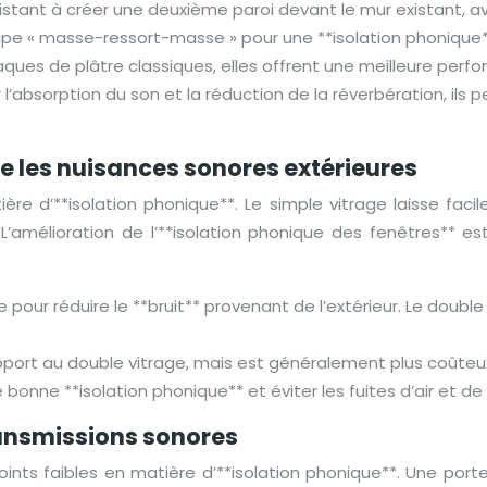
stant à créer une deuxième paroi devant le mur existant, avec
ipe « masse-ressort-masse » pour une **isolation phonique*
aques de plâtre classiques, elles offrent une meilleure perf
 l’absorption du son et la réduction de la réverbération, ils
re les nuisances sonores extérieures
ère d’**isolation phonique**. Le simple vitrage laisse faci
. L’amélioration de l’**isolation phonique des fenêtres** 
e pour réduire le **bruit** provenant de l’extérieur. Le doub
port au double vitrage, mais est généralement plus coûteu
bonne **isolation phonique** et éviter les fuites d’air et de 
transmissions sonores
nts faibles en matière d’**isolation phonique**. Une porte