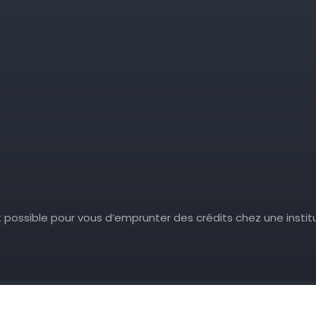
t possible pour vous d’emprunter des crédits chez une institu
Ces travaux et aménagements qui transforment la maison