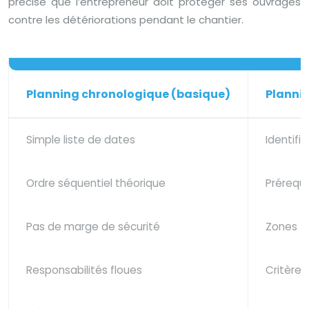
précise que l’entrepreneur doit protéger ses ouvrages
contre les détériorations pendant le chantier.
Planning chronologique (basique)
Plannin
Simple liste de dates
Identifi
Ordre séquentiel théorique
Prérequi
Pas de marge de sécurité
Zones ta
Responsabilités floues
Critères